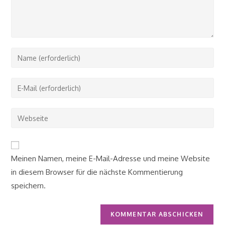
Gib
deinen
Namen
Gib
oder
deine
Benutzernamen
E-
Gib
zum
Mail-
deine
Kommentieren
Adresse
Website-
ein
zum
URL
Meinen Namen, meine E-Mail-Adresse und meine Website
Kommentieren
ein
ein
in diesem Browser für die nächste Kommentierung
(optional)
speichern.