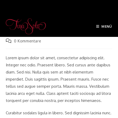
Zum
Inhalt
Praesent Libro Se Cursus Ante
springen
MENÜ
Beitrags-
Beitrag
Beitrags-
admin
Oktober 19, 2016
Fitness
Autor:
zuletzt
Kategorie:
Beitrags-
0 Kommentare
geändert
Kommentare:
am:
Lorem ipsum dolor sit amet, consectetur adipiscing elit.
Integer nec odio. Praesent libero. Sed cursus ante dapibus
diam. Sed nisi. Nulla quis sem at nibh elementum
imperdiet. Duis sagittis ipsum. Praesent mauris. Fusce nec
tellus sed augue semper porta. Mauris massa. Vestibulum
lacinia arcu eget nulla. Class aptent taciti sociosqu ad litora
torquent per conubia nostra, per inceptos himenaeos.
Curabitur sodales ligula in libero. Sed dignissim lacinia nunc.