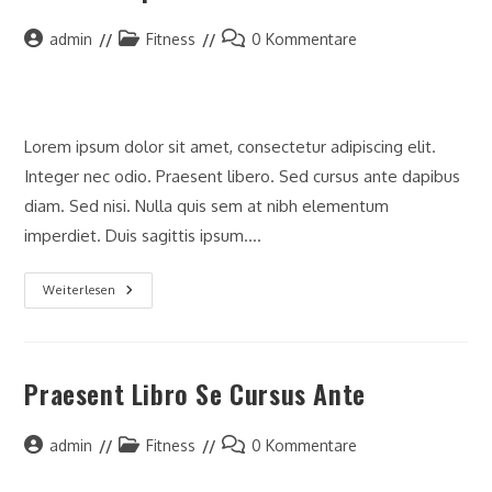
Beitrags-
Beitrags-
Beitrags-
admin
Fitness
0 Kommentare
Autor:
Kategorie:
Kommentare:
Lorem ipsum dolor sit amet, consectetur adipiscing elit.
Integer nec odio. Praesent libero. Sed cursus ante dapibus
diam. Sed nisi. Nulla quis sem at nibh elementum
imperdiet. Duis sagittis ipsum.…
Litora
Weiterlesen
Torqent
Per
Conubia
Praesent Libro Se Cursus Ante
Beitrags-
Beitrags-
Beitrags-
admin
Fitness
0 Kommentare
Autor:
Kategorie:
Kommentare: