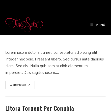
Zum
Inhalt
Neque Adipiscing An Cursus
springen
MENÜ
Beitrags-
Beitrags-
Beitrags-
admin
Fitness
0 Kommentare
Autor:
Kategorie:
Kommentare:
Lorem ipsum dolor sit amet, consectetur adipiscing elit.
Integer nec odio. Praesent libero. Sed cursus ante dapibus
diam. Sed nisi. Nulla quis sem at nibh elementum
imperdiet. Duis sagittis ipsum.…
Neque
Weiterlesen
Adipiscing
An
Cursus
Litora Torqent Per Conubia