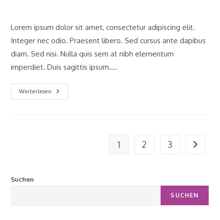
Lorem ipsum dolor sit amet, consectetur adipiscing elit.
Integer nec odio. Praesent libero. Sed cursus ante dapibus
diam. Sed nisi. Nulla quis sem at nibh elementum
imperdiet. Duis sagittis ipsum.…
Praesent
Weiterlesen
Libro
Se
Cursus
Ante
1
2
3
Gehe zu
Suchen
SUCHEN